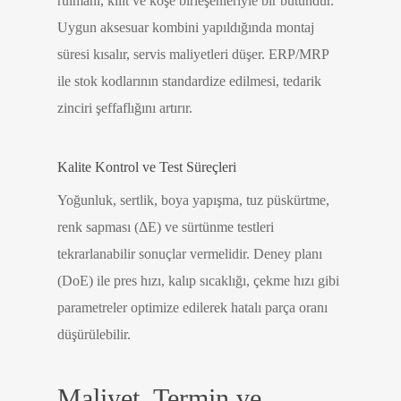
rulmanı, kilit ve köşe birleşenleriyle bir bütündür.
Uygun aksesuar kombini yapıldığında montaj
süresi kısalır, servis maliyetleri düşer. ERP/MRP
ile stok kodlarının standardize edilmesi, tedarik
zinciri şeffaflığını artırır.
Kalite Kontrol ve Test Süreçleri
Yoğunluk, sertlik, boya yapışma, tuz püskürtme,
renk sapması (ΔE) ve sürtünme testleri
tekrarlanabilir sonuçlar vermelidir. Deney planı
(DoE) ile pres hızı, kalıp sıcaklığı, çekme hızı gibi
parametreler optimize edilerek hatalı parça oranı
düşürülebilir.
Maliyet, Termin ve