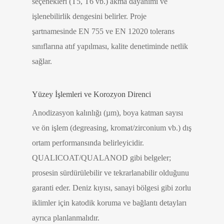
seçenekleri (T5, T6 vb.) akma dayanımı ve
işlenebilirlik dengesini belirler. Proje
şartnamesinde EN 755 ve EN 12020 tolerans
sınıflarına atıf yapılması, kalite denetiminde netlik
sağlar.
Yüzey İşlemleri ve Korozyon Direnci
Anodizasyon kalınlığı (µm), boya katman sayısı
ve ön işlem (degreasing, kromat/zirconium vb.) dış
ortam performansında belirleyicidir.
QUALICOAT/QUALANOD gibi belgeler;
prosesin sürdürülebilir ve tekrarlanabilir olduğunu
garanti eder. Deniz kıyısı, sanayi bölgesi gibi zorlu
iklimler için katodik koruma ve bağlantı detayları
ayrıca planlanmalıdır.