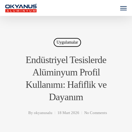
Uygulamalar
Endüstriyel Tesislerde
Alüminyum Profil
Kullanımı: Hafiflik ve
Dayanım
By
okyanusalu
18 Mart 2026
No Comments