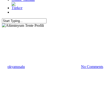
Alüminyum Profil
Alüminyum Tente Profili
By
okyanusalu
30 Haziran 2021
Temmuz 10th, 2024
No Comments