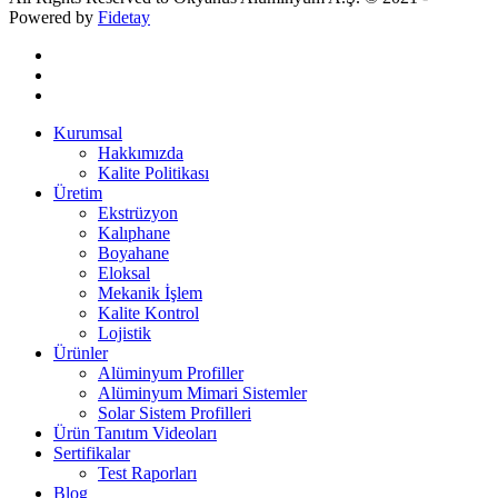
Powered by
Fidetay
Kurumsal
Hakkımızda
Kalite Politikası
Üretim
Ekstrüzyon
Kalıphane
Boyahane
Eloksal
Mekanik İşlem
Kalite Kontrol
Lojistik
Ürünler
Alüminyum Profiller
Alüminyum Mimari Sistemler
Solar Sistem Profilleri
Ürün Tanıtım Videoları
Sertifikalar
Test Raporları
Blog