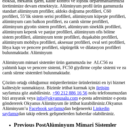
eloksal, mekanik işlem, kalite kontrol ve lojistik departmanlarımızla
üretimimize devam etmekteyiz. Alüminyum profil ürün gamımızda
standart alüminyum profiller, aldoks doğrama profilleri, C60
profilleri, 55’lik sistem serisi profilleri, alüminyum küpeşte profilleri,
alüminyum cam balkon profilleri, ısı camlı sürme profilleri,
alüminyum giyotin sistem profilleri, alüminyum sineklik profilleri,
alüminyum kepenk ve panjur profilleri, alüminyum ofis bölme
sistem profilleri, alüminyum tente profilleri, duşakabin profilleri,
alüminyum mobilya profilleri, aksesuar profilleri, oval seri profilleri,
libya kapı ve pencere profilleri, süpürgelik ve dilatasyon profilleri
bulunmaktadır. Alüminyum
Alüminyum mimari sistemler ürün gamımızda ise ALC56 ısı
yalıtımlı kapı ve pencere sistemi, FC50 giydirme cephe sistemi ve ısı
camlı sürme sistemleri bulunmaktadır.
Çözüm ortağı olduğumuz müşterilerimize ürünlerimizi en iyi hizmet
kalitesiyle sunmaktayız. Bizimle irtibat kurmak için
iletişim
sayfamıza göz atabilirsiniz.
+90 212 886 16 56
nolu telefonumuzdan
bizi arayarak veya
info@okyanusalu.com
e-posta adresimize e-posta
göndererek Okyanus Alüminyum ile irtibat kurabilirsiniz.Okyanus
Alüminyum’u
Facebook sayfamız
dan beğenereki
Linkedin
sayfamız
dan takip ederek gelişmelerden haberdar olabilirsiniz.
Previous Post
Alüminyum Mimari Sistemler