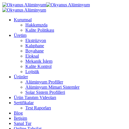
Kurumsal
Hakkımızda
Kalite Politikası
Üretim
Ekstrüzyon
Kalıphane
Boyahane
Eloksal
Mekanik İşlem
Kalite Kontrol
Lojistik
Ürünler
Alüminyum Profiller
Alüminyum Mimari Sistemler
Solar Sistem Profilleri
Ürün Tanıtım Videoları
Sertifikalar
Test Raporları
Blog
İletişim
Sanal Tur
Online Tahsilat