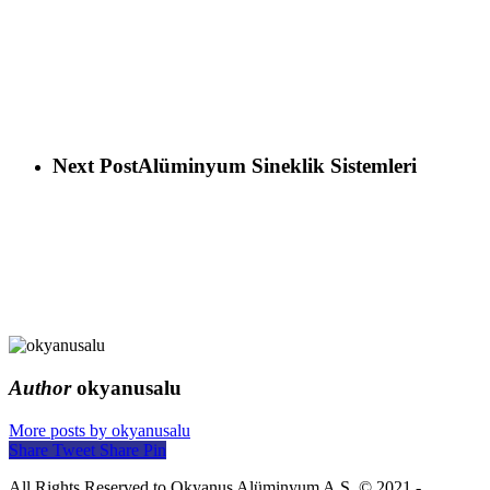
Next Post
Alüminyum Sineklik Sistemleri
Author
okyanusalu
More posts by okyanusalu
Share
Tweet
Share
Pin
All Rights Reserved to Okyanus Alüminyum A.Ş. © 2021 -