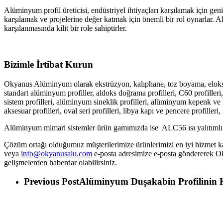
Alüminyum profil üreticisi, endüstriyel ihtiyaçları karşılamak için geni
karşılamak ve projelerine değer katmak için önemli bir rol oynarlar. Alü
karşılanmasında kilit bir role sahiptirler.
Bizimle İrtibat Kurun
Okyanus Alüminyum olarak ekstrüzyon, kalıphane, toz boyama, eloksal
standart alüminyum profiller, aldoks doğrama profilleri, C60 profilleri
sistem profilleri, alüminyum sineklik profilleri, alüminyum kepenk ve p
aksesuar profilleri, oval seri profilleri, libya kapı ve pencere profill
Alüminyum mimari sistemler ürün gamımızda ise ALC56 ısı yalıtımlı k
Çözüm ortağı olduğumuz müşterilerimize ürünlerimizi en iyi hizmet ka
veya
info@okyanusalu.com
e-posta adresimize e-posta göndererek O
gelişmelerden haberdar olabilirsiniz.
Previous Post
Alüminyum Duşakabin Profilinin 