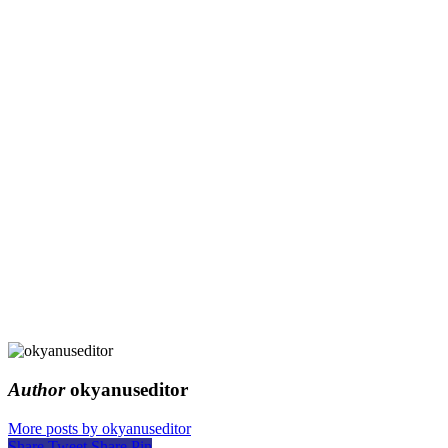
Author
okyanuseditor
More posts by okyanuseditor
Share
Tweet
Share
Pin