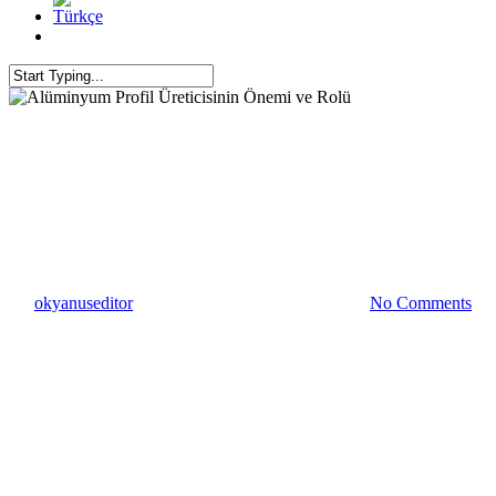
Alüminyum Profil Üreticisi
Alüminyum Profil
Alüminyum Profil İmala
Alüminyum Profil Üreticisinin
By
okyanuseditor
4 Aralık 2023
Temmuz 10th, 2024
No Comments