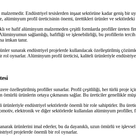
malzemedir. Endüstriyel tesislerden inşaat sektörüne kadar geniş bir uy
, alüminyum profil üreticisinin önemi, ürettikleri ürünler ve sektördeki 
lı ve hafif alüminyum malzemeden çeşitli formlarda profiller üreten firma
. Alüminyumun sağlamlığı, hafifliği ve işlenebilirliği, bu profillerin ter
na imkan tanır.
rünler sunarak endüstriyel projelerde kullanılacak özelleştirilmiş çözümle
bir rol oynarlar. Alüminyum profil üreticisi, kaliteli ürünleriyle endüstri
tesi
ere özelleştirilmiş profiller sunarlar. Profil çeşitliliği, her türlü proje
ömürlü ürünlerin ortaya çıkmasını sağlar. Bu üreticiler genellikle müşteri
i ürünleriyle endüstriyel sektörlerde önemli bir role sahiptirler. Bu üretic
tomotiv, elektronik ve diğer sektörlerde kullanılan alüminyum profiller, far
narak ürünlerini imal ederler, bu da dayanıklı, uzun ömürlü ve işlevsel ü
üstriyel projelerde önemli bir rol oynarlar.