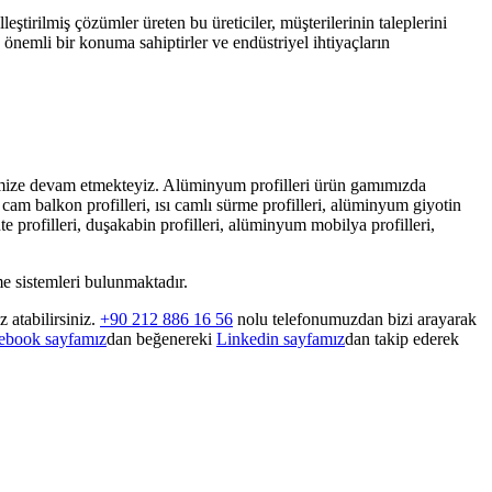
ştirilmiş çözümler üreten bu üreticiler, müşterilerinin taleplerini
e önemli bir konuma sahiptirler ve endüstriyel ihtiyaçların
mimize devam etmekteyiz. Alüminyum profilleri ürün gamımızda
 cam balkon profilleri, ısı camlı sürme profilleri, alüminyum giyotin
e profilleri, duşakabin profilleri, alüminyum mobilya profilleri,
e sistemleri bulunmaktadır.
 atabilirsiniz.
+90 212 886 16 56
nolu telefonumuzdan bizi arayarak
ebook sayfamız
dan beğenereki
Linkedin sayfamız
dan takip ederek