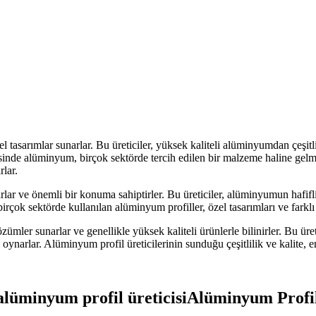
l tasarımlar sunarlar. Bu üreticiler, yüksek kaliteli alüminyumdan çeşitli 
sayesinde alüminyum, birçok sektörde tercih edilen bir malzeme haline gelm
lar.
rlar ve önemli bir konuma sahiptirler. Bu üreticiler, alüminyumun hafifliği
 birçok sektörde kullanılan alüminyum profiller, özel tasarımları ve farklı
zümler sunarlar ve genellikle yüksek kaliteli ürünlerle bilinirler. Bu ür
ol oynarlar. Alüminyum profil üreticilerinin sunduğu çeşitlilik ve kalite, 
Alüminyum Profil 