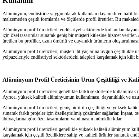
Kullanım
Alüminyum, endüstride yaygın olarak kullanılan dayanıklı ve hafif bir 
malzemeden çeşitli formlarda ve ölçülerde profil üretirler. Bu makalede
Alüminyum profil üreticileri, endüstriyel sektörlerde kullanılan dayanık
için özel tasarımlar sunarak geniş bir müşteri kitlesine hizmet verirler
üretilen bu profiller, uzun ömürlü ve dayanıklı ürünlerin oluşturulması
Alüminyum profil üreticileri, müşteri ihtiyaçlarına uygun çeşitlilikte ü
yelpazeleriyle endüstriyel sektörlerdeki talepleri karşılamak için kilit 
Alüminyum Profil Üreticisinin Ürün Çeşitliliği ve Kali
Alüminyum profil üreticileri genellikle farklı sektörlerde kullanılmak üz
Ayrıca, yüksek kaliteli alüminyumun kullanılması, dayanıklılık ve uzun 
Alüminyum profil üreticileri, geniş bir ürün çeşitliliği ve yüksek kalitel
sunarak farklı projeler için özelleştirilmiş çözümler sağlarlar. İnşaat, o
ihtiyaçlarına göre özel tasarımların yapılmasını mümkün kılar.
Alüminyum profil üreticileri genellikle yüksek kaliteli alüminyum kulla
karşılamak için çeşitli özelliklere sahip ve kaliteli ürünler sunarak end