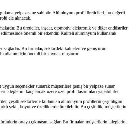
gulama yelpazesine sahiptir. Alüminyum profil üreticileri, bu değerli
rolü ele alınacak.
lardır. Bu üreticiler, inşaat, otomotiv, elektronik ve diğer endüstriler
cih edilmesinde önemli bir etkendir. Kaliteli alüminyum kullanarak
r sağlarlar. Bu firmalar, sektördeki kaliteleri ve geniş ürün
yel kullanım için önemli bir kaynak oluşturur.
 için uygun seçenekler sunarak müşterilere geniş bir yelpaze sunar.
 taleplerini karşılamak üzere özel profil tasarımları yapabilirler.
iler, çeşitli sektörlerde kullanılan alüminyum profillerin çeşitliliğini
klı şekil, boyut ve özelliklerde üretilebilir. Bu çeşitlilik, müşterilerin
rünlerin ortaya çıkmasını sağlar. Bu firmalar, müşterilerin taleplerini