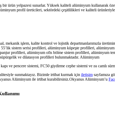
ş bir ürün yelpazesi sunarlar. Yüksek kaliteli alüminyum kullanarak özelle
minyum profil üreticileri, sektördeki çeşitlilikleri ve kaliteli ürünleriyl
, mekanik işlem, kalite kontrol ve lojistik departmanlarımızla üreti
, 55’lik sistem serisi profilleri, alüminyum küpeşte profilleri, alüminyum
anjur profilleri, alüminyum ofis bölme sistem profilleri, alüminyum tent
eri, süpürgelik ve dilatasyon profilleri bulunmaktadır. Alüminyum
apı ve pencere sistemi, FC50 giydirme cephe sistemi ve ısı camlı sürm
litesiyle sunmaktayız. Bizimle irtibat kurmak için
iletişim
sayfamıza göz
kyanus Alüminyum ile irtibat kurabilirsiniz.Okyanus Alüminyum’u
Fac
Kullanımı