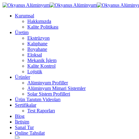
Kurumsal
Hakkımızda
Kalite Politikası
Üretim
Ekstrüzyon
Kalıphane
Boyahane
Eloksal
Mekanik İşlem
Kalite Kontrol
Lojistik
Ürünler
Alüminyum Profiller
Alüminyum Mimari Sistemler
Solar Sistem Profilleri
Ürün Tanıtım Videoları
Sertifikalar
Test Raporları
Blog
İletişim
Sanal Tur
Online Tahsilat