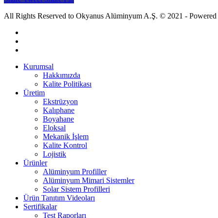
All Rights Reserved to Okyanus Alüminyum A.Ş. © 2021 - Powered
Kurumsal
Hakkımızda
Kalite Politikası
Üretim
Ekstrüzyon
Kalıphane
Boyahane
Eloksal
Mekanik İşlem
Kalite Kontrol
Lojistik
Ürünler
Alüminyum Profiller
Alüminyum Mimari Sistemler
Solar Sistem Profilleri
Ürün Tanıtım Videoları
Sertifikalar
Test Raporları