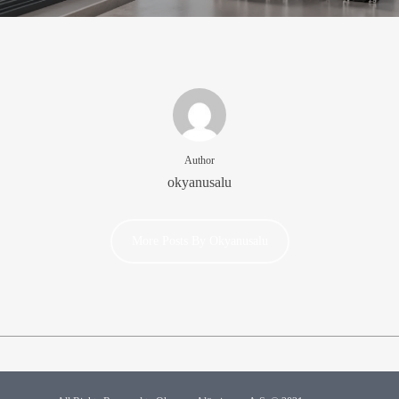
Author
okyanusalu
More Posts By Okyanusalu