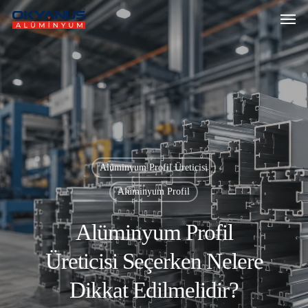
Alüminyum Profil Üreticisi
Alüminyum Profil
Alüminyum Profil
Üreticisi Seçerken Nelere
Dikkat Edilmelidir?