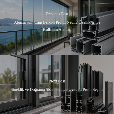
Previous Post
Alüminyum Cam Balkon Profili Nedir? Özellikleri ve
Kullanım Alanları
Next Post
Sineklik ve Doğrama Sistemlerinde Uyumlu Profil Seçimi