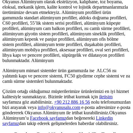
Okyanus Alüminyum olarak ekstrüzyon, kalıphane, toz boyama,
eloksal, mekanik işlem, kalite kontrol ve lojistik departmanlarımızla
üretimimize devam etmekteyiz. Alüminyum profilleri ürün
gamımızda standart alüminyum profiller, aldoks doğrama profilleri,
C60 profilleri, 55’lik sistem serisi profilleri, alüminyum küpeşte
profilleri, alüminyum cam balkon profilleri, ısı camlı sürme profilleri,
alüminyum giyotin sistem profilleri, alüminyum sineklik profilleri,
alüminyum kepenk ve panjur profilleri, alüminyum ofis bölme
sistem profilleri, alüminyum tente profilleri, duşakabin profilleri,
alüminyum mobilya profilleri, aksesuar profilleri, oval seri profilleri,
libya kapı ve pencere profilleri, süpürgelik ve dilatasyon profilleri
bulunmaktadır. Alüminyum
Alüminyum mimari sistemler ürün gamımızda ise ALC56 ısı
yalıtımlı kapı ve pencere sistemi, FC50 giydirme cephe sistemi ve ısı
camlı sürme sistemleri bulunmaktadır.
Çözüm ortağı olduğumuz müşterilerimize ürünlerimizi en iyi hizmet
kalitesiyle sunmaktayız. Bizimle irtibat kurmak için
iletişim
sayfamıza göz atabilirsiniz.
+90 212 886 16 56
nolu telefonumuzdan
bizi arayarak veya
info@okyanusalu.com
e-posta adresimize e-posta
göndererek Okyanus Alüminyum ile irtibat kurabilirsiniz.Okyanus
Alüminyum’u
Facebook sayfamız
dan beğenereki
Linkedin
sayfamız
dan takip ederek gelişmelerden haberdar olabilirsiniz.