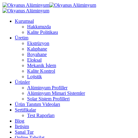
Kurumsal
Hakkımızda
Kalite Politikası
Üretim
Ekstrüzyon
Kalıphane
Boyahane
Eloksal
Mekanik İşlem
Kalite Kontrol
Lojistik
Ürünler
Alüminyum Profiller
Alüminyum Mimari Sistemler
Solar Sistem Profilleri
Ürün Tanıtım Videoları
Sertifikalar
Test Raporları
Blog
İletişim
Sanal Tur
Online Tahsilat