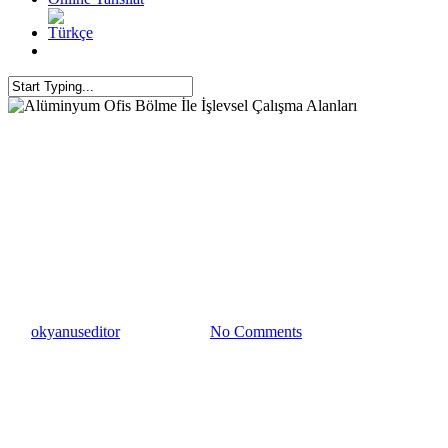
Alüminyum Profil
Alüminyum Profil İmalatı
Alüminyum Profil
Üreticisi
Alüminyum Ofis Bölme İle
İşlevsel Çalışma Alanları
By
okyanuseditor
14 Ekim 2024
No Comments