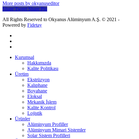
More posts by okyanuseditor
Share
Tweet
Share
Pin
All Rights Reserved to Okyanus Alüminyum A.Ş. © 2021 -
Powered by
Fidetay
Kurumsal
Hakkımızda
Kalite Politikası
Üretim
Ekstrüzyon
Kalıphane
Boyahane
Eloksal
Mekanik İşlem
Kalite Kontrol
Lojistik
Ürünler
Alüminyum Profiller
Alüminyum Mimari Sistemler
Solar Sistem Profilleri