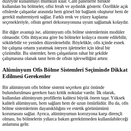
düzeyde kullanmayı mümkün kılar. Cam panellerle birlikte
kullanılan bu bölmeler, ofisi ferah ve aydınlık gösterir. Özellikle açık
ofislerde çalışanlar arasında hem görsel bir bağlantı oluşturur hem de
gerekli mahremiyeti sağlar. Farklı renk ve yüzey kaplama
seçenekleriyle, ofisin genel dekorasyonuna uyum sağlamak kolaydır.
Bir diğer avantajı ise, alüminyum ofis bölme sistemlerinin modüler
olmasıdır. Ofis ihtiyacına göre bu bölmeler kolayca monte edilebilir,
sökülebilir ve yeniden düzenlenebilir. Böylelikle, ofis içinde esnek
bir çalışma ortamı yaratmak isteyen işletmeler için ideal bir
çözümdür. Bu sistemler, hem çalışanların rahat bir şekilde
çalışmasına olanak tanır hem de ofisin işlevselliğini artırır.
Alüminyum Ofis Bölme Sistemleri Seçiminde Dikkat
Edilmesi Gerekenler
Bir alüminyum ofis bölme sistemi seçerken göz önünde
bulundurulması gereken bazı kritik noktalar vardır. İlk olarak,
kullanılan alüminyum profillerin kalitesi büyük önem taşır. Yüksek
kaliteli alüminyum, hem sağlam hem de uzun ömürlüdür. Bu da, ofis
bölme sistemlerinin dayanıklılığını ve estetik görünümünü
korumasını sağlar. Ayrıca, alüminyumun korozyona karşı dirençli
olması, bu bölmelerin yıllarca bakım gerektirmeden kullanılabileceği
anlamına gelir.