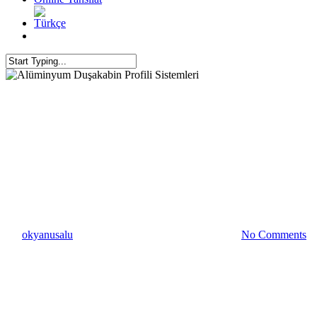
Alüminyum Profil
Alüminyum Profil İmalatı
Alüminyum Profil
Üreticisi
Alüminyum Duşakabin Profili
Sistemleri
By
okyanusalu
13 Temmuz 2023
Temmuz 10th, 2024
No Comments