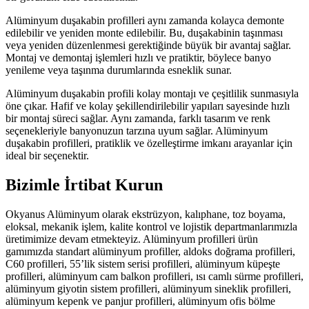
Alüminyum duşakabin profilleri aynı zamanda kolayca demonte
edilebilir ve yeniden monte edilebilir. Bu, duşakabinin taşınması
veya yeniden düzenlenmesi gerektiğinde büyük bir avantaj sağlar.
Montaj ve demontaj işlemleri hızlı ve pratiktir, böylece banyo
yenileme veya taşınma durumlarında esneklik sunar.
Alüminyum duşakabin profili kolay montajı ve çeşitlilik sunmasıyla
öne çıkar. Hafif ve kolay şekillendirilebilir yapıları sayesinde hızlı
bir montaj süreci sağlar. Aynı zamanda, farklı tasarım ve renk
seçenekleriyle banyonuzun tarzına uyum sağlar. Alüminyum
duşakabin profilleri, pratiklik ve özelleştirme imkanı arayanlar için
ideal bir seçenektir.
Bizimle İrtibat Kurun
Okyanus Alüminyum olarak ekstrüzyon, kalıphane, toz boyama,
eloksal, mekanik işlem, kalite kontrol ve lojistik departmanlarımızla
üretimimize devam etmekteyiz. Alüminyum profilleri ürün
gamımızda standart alüminyum profiller, aldoks doğrama profilleri,
C60 profilleri, 55’lik sistem serisi profilleri, alüminyum küpeşte
profilleri, alüminyum cam balkon profilleri, ısı camlı sürme profilleri,
alüminyum giyotin sistem profilleri, alüminyum sineklik profilleri,
alüminyum kepenk ve panjur profilleri, alüminyum ofis bölme