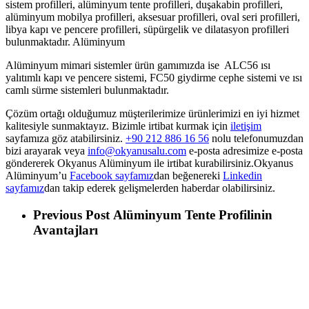
sistem profilleri, alüminyum tente profilleri, duşakabin profilleri,
alüminyum mobilya profilleri, aksesuar profilleri, oval seri profilleri,
libya kapı ve pencere profilleri, süpürgelik ve dilatasyon profilleri
bulunmaktadır. Alüminyum
Alüminyum mimari sistemler ürün gamımızda ise ALC56 ısı
yalıtımlı kapı ve pencere sistemi, FC50 giydirme cephe sistemi ve ısı
camlı sürme sistemleri bulunmaktadır.
Çözüm ortağı olduğumuz müşterilerimize ürünlerimizi en iyi hizmet
kalitesiyle sunmaktayız. Bizimle irtibat kurmak için
iletişim
sayfamıza göz atabilirsiniz.
+90 212 886 16 56
nolu telefonumuzdan
bizi arayarak veya
info@okyanusalu.com
e-posta adresimize e-posta
göndererek Okyanus Alüminyum ile irtibat kurabilirsiniz.Okyanus
Alüminyum’u
Facebook sayfamız
dan beğenereki
Linkedin
sayfamız
dan takip ederek gelişmelerden haberdar olabilirsiniz.
Previous Post
Alüminyum Tente Profilinin
Avantajları