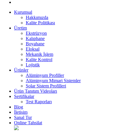
Kurumsal
Hakkımızda
Kalite Politikası
Üretim
Ekstrüzyon
Kalıphane
Boyahane
Eloksal
Mekanik İşlem
Kalite Kontrol
Lojistik
Ürünler
Alüminyum Profiller
Alüminyum Mimari Sistemler
Solar Sistem Profilleri
Ürün Tanıtım Videoları
Sertifikalar
Test Raporları
Blog
İletişim
Sanal Tur
Online Tahsilat