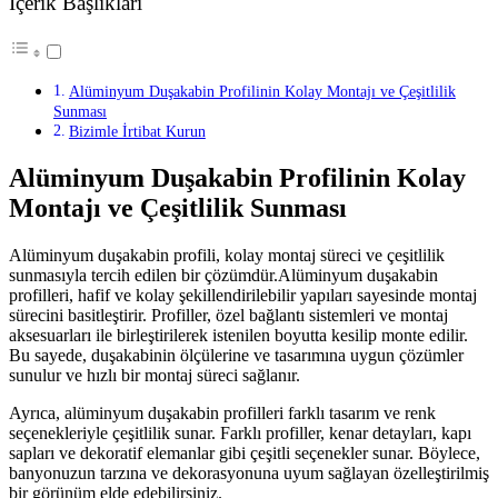
İçerik Başlıkları
Alüminyum Duşakabin Profilinin Kolay Montajı ve Çeşitlilik
Sunması
Bizimle İrtibat Kurun
Alüminyum Duşakabin Profilinin Kolay
Montajı ve Çeşitlilik Sunması
Alüminyum duşakabin profili, kolay montaj süreci ve çeşitlilik
sunmasıyla tercih edilen bir çözümdür.Alüminyum duşakabin
profilleri, hafif ve kolay şekillendirilebilir yapıları sayesinde montaj
sürecini basitleştirir. Profiller, özel bağlantı sistemleri ve montaj
aksesuarları ile birleştirilerek istenilen boyutta kesilip monte edilir.
Bu sayede, duşakabinin ölçülerine ve tasarımına uygun çözümler
sunulur ve hızlı bir montaj süreci sağlanır.
Ayrıca, alüminyum duşakabin profilleri farklı tasarım ve renk
seçenekleriyle çeşitlilik sunar. Farklı profiller, kenar detayları, kapı
sapları ve dekoratif elemanlar gibi çeşitli seçenekler sunar. Böylece,
banyonuzun tarzına ve dekorasyonuna uyum sağlayan özelleştirilmiş
bir görünüm elde edebilirsiniz.