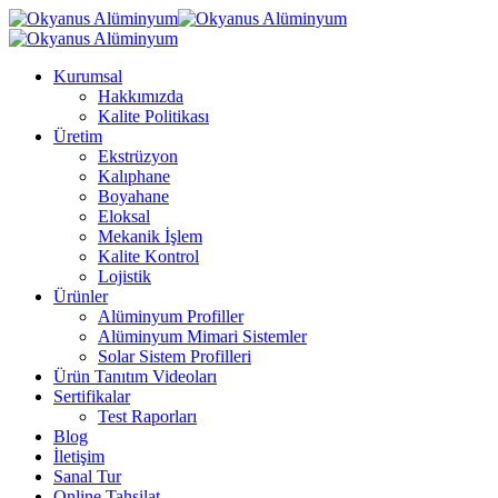
Kurumsal
Hakkımızda
Kalite Politikası
Üretim
Ekstrüzyon
Kalıphane
Boyahane
Eloksal
Mekanik İşlem
Kalite Kontrol
Lojistik
Ürünler
Alüminyum Profiller
Alüminyum Mimari Sistemler
Solar Sistem Profilleri
Ürün Tanıtım Videoları
Sertifikalar
Test Raporları
Blog
İletişim
Sanal Tur
Online Tahsilat