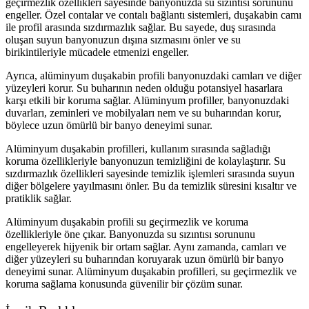
geçirmezlik özellikleri sayesinde banyonuzda su sızıntısı sorununu
engeller. Özel contalar ve contalı bağlantı sistemleri, duşakabin camı
ile profil arasında sızdırmazlık sağlar. Bu sayede, duş sırasında
oluşan suyun banyonuzun dışına sızmasını önler ve su
birikintileriyle mücadele etmenizi engeller.
Ayrıca, alüminyum duşakabin profili banyonuzdaki camları ve diğer
yüzeyleri korur. Su buharının neden olduğu potansiyel hasarlara
karşı etkili bir koruma sağlar. Alüminyum profiller, banyonuzdaki
duvarları, zeminleri ve mobilyaları nem ve su buharından korur,
böylece uzun ömürlü bir banyo deneyimi sunar.
Alüminyum duşakabin profilleri, kullanım sırasında sağladığı
koruma özellikleriyle banyonuzun temizliğini de kolaylaştırır. Su
sızdırmazlık özellikleri sayesinde temizlik işlemleri sırasında suyun
diğer bölgelere yayılmasını önler. Bu da temizlik süresini kısaltır ve
pratiklik sağlar.
Alüminyum duşakabin profili su geçirmezlik ve koruma
özellikleriyle öne çıkar. Banyonuzda su sızıntısı sorununu
engelleyerek hijyenik bir ortam sağlar. Aynı zamanda, camları ve
diğer yüzeyleri su buharından koruyarak uzun ömürlü bir banyo
deneyimi sunar. Alüminyum duşakabin profilleri, su geçirmezlik ve
koruma sağlama konusunda güvenilir bir çözüm sunar.